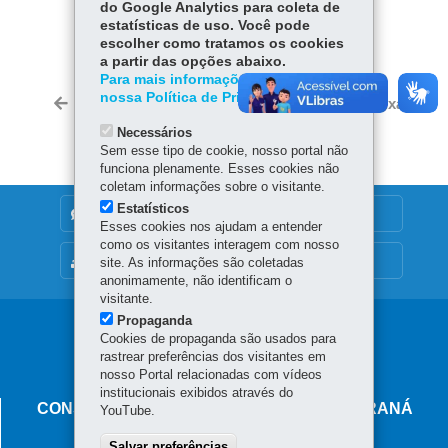
do Google Analytics para coleta de
COMPARTILHE:
estatísticas de uso. Você pode
escolher como tratamos os cookies
Fa
W
a partir das opções abaixo.
ce
ha
Para mais informações, acesse
Tw
nossa Política de Privacidade.
bo
ts
Voltar
Início
Imprimir
Baixar
itt
ok
Ap
Necessários
er
p
Sem esse tipo de cookie, nosso portal não
funciona plenamente. Esses cookies não
coletam informações sobre o visitante.
Estatísticos
DENUNCIE CORRUPÇÃO
Esses cookies nos ajudam a entender
como os visitantes interagem com nosso
MAPA DO SITE
site. As informações são coletadas
anonimamente, não identificam o
visitante.
Propaganda
Navegação
Cookies de propaganda são usados para
rastrear preferências dos visitantes em
principal
nosso Portal relacionadas com vídeos
institucionais exibidos através do
CONSELHO ESTADUAL DE SAÚDE DO PARANÁ
YouTube.
Rua Piquiri 170 - Rebouças
Salvar preferências