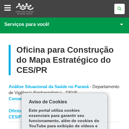
CONSELHO
ESTADUAL
DE
SAÚDE
DO
Serviços para você!
PARANÁ
Oficina para Construção
do Mapa Estratégico do
CES/PR
Análise Situacional da Saúde no Paraná
- Departamento
de Vigilância Epidemiológica - DEVE
Conselhos de Saúde
Aviso de Cookies
Este portal utiliza cookies
Oficina para Construção do Mapa Estratégico do
essenciais para garantir seu
CES/PR
funcionamento, além de cookies do
YouTube para exibição de vídeos e