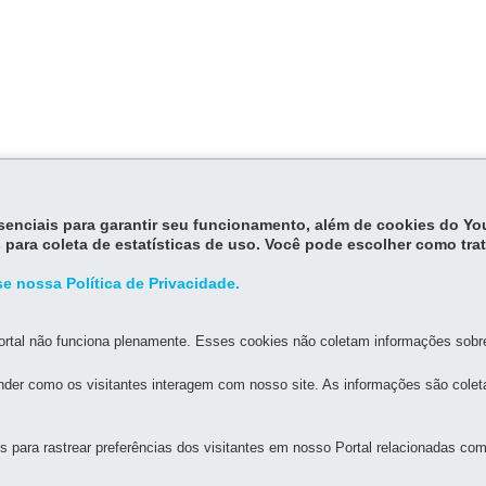
essenciais para garantir seu funcionamento, além de cookies do Y
 para coleta de estatísticas de uso. Você pode escolher como tra
e nossa Política de Privacidade.
rtal não funciona plenamente. Esses cookies não coletam informações sobre 
der como os visitantes interagem com nosso site. As informações são cole
UAL DE SAÚDE DO PARANÁ
para rastrear preferências dos visitantes em nosso Portal relacionadas com 
as
MAPA