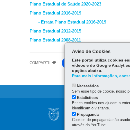
Plano Estadual de Saúde 2020-2023
Plano Estadual 2016-2019
- Errata Plano Estadual 2016-2019
Plano Estadual 2012-2015
Plano Estadual 2008-2011
Aviso de Cookies
Este portal utiliza cookies 
COMPARTILHE:
Fa
Tw
vídeos e do Google Analytics
ce
itt
opções abaixo.
Para mais informações, acess
bo
er
ok
Necessários
Sem esse tipo de cookie, nosso po
Estatísticos
Esses cookies nos ajudam a enten
Navegação
identificam o visitante.
CONSELHO ESTAD
Propaganda
principal
Cookies de propaganda são usados 
Rua Piquiri 170 - Rebouç
através do YouTube.
80230-140
-
Curitiba
-
PR