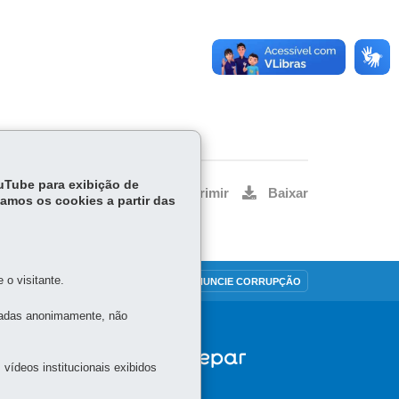
ouTube para exibição de
Voltar
Início
Imprimir
Baixar
tamos os cookies a partir das
o visitante.
MAPA DO SITE
DENUNCIE CORRUPÇÃO
tadas anonimamente, não
vídeos institucionais exibidos