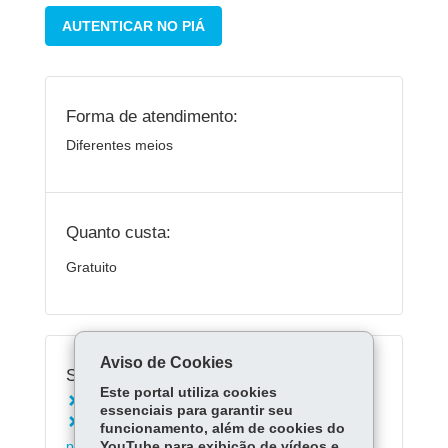
AUTENTICAR NO PIÁ
Forma de atendimento:
Diferentes meios
Quanto custa:
Gratuito
Aviso de Cookies
Serviços Relacionados:
Este portal utiliza cookies
Cadastrar-se no PIÁ
essenciais para garantir seu
Autorizar ou revogar acesso ao prontuário de
funcionamento, além de cookies do
paciente
YouTube para exibição de vídeos e