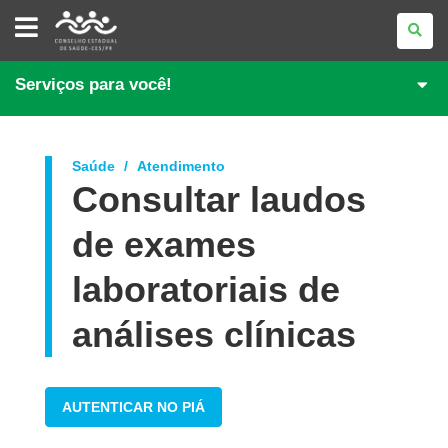
CONSELHO
ESTADUAL
DE
SAÚDE
DO
Serviços para você!
PARANÁ
Saúde
Atendimento
Consultar laudos
de exames
laboratoriais de
análises clínicas
AUTENTICAR NO PIÁ