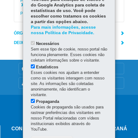
do Google Analytics para coleta de
Consultar sumário de alta de internação de
estatísticas de uso. Você pode
paciente
escolher como tratamos os cookies
a partir das opções abaixo.
Para mais informações, acesse
nossa Política de Privacidade.
ÓRGÃO RESPONSÁVEL
DEIXE SUA OPINIÃO
Necessários
Sem esse tipo de cookie, nosso portal não
funciona plenamente. Esses cookies não
coletam informações sobre o visitante.
Estatísticos
DENUNCIE CORRUPÇÃO
Esses cookies nos ajudam a entender
como os visitantes interagem com nosso
MAPA DO SITE
site. As informações são coletadas
anonimamente, não identificam o
visitante.
Propaganda
Navegação
Cookies de propaganda são usados para
rastrear preferências dos visitantes em
principal
nosso Portal relacionadas com vídeos
institucionais exibidos através do
CONSELHO ESTADUAL DE SAÚDE DO PARANÁ
YouTube.
Rua Piquiri 170 - Rebouças