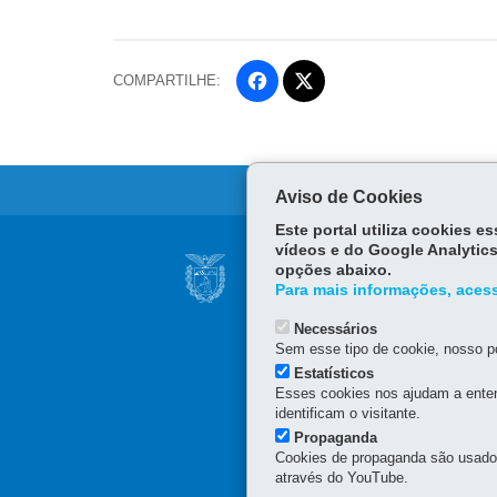
COMPARTILHE:
Fa
ce
Tw
bo
itt
ok
er
Aviso de Cookies
Este portal utiliza cookies 
Navegação
vídeos e do Google Analytics
CONSELHO ESTAD
opções abaixo.
principal
Para mais informações, acess
Rua Piquiri 170 - Rebouç
80230-140
-
Curitiba
-
PR
Necessários
41 3330-4300
Sem esse tipo de cookie, nosso po
Estatísticos
Esses cookies nos ajudam a enten
identificam o visitante.
Propaganda
Cookies de propaganda são usados 
através do YouTube.