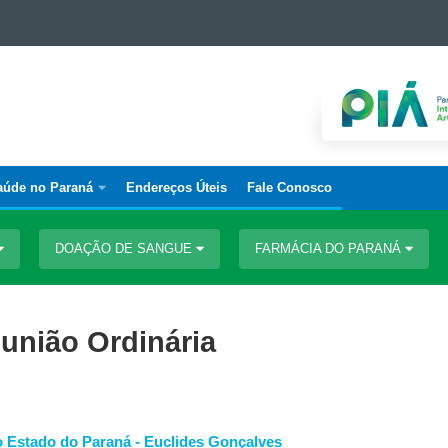
aúde no Paraná
Endereços Úteis
Fale Conosco
DOAÇÃO DE SANGUE
FARMÁCIA DO PARANÁ
união Ordinária
o Estado do Paraná - Euclides Gonçalves