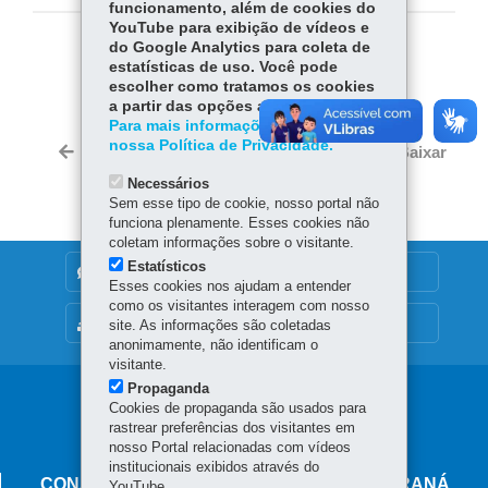
funcionamento, além de cookies do
YouTube para exibição de vídeos e
do Google Analytics para coleta de
COMPARTILHE:
estatísticas de uso. Você pode
escolher como tratamos os cookies
Fa
W
a partir das opções abaixo.
ce
ha
Para mais informações, acesse
Tw
nossa Política de Privacidade.
bo
ts
Voltar
Início
Imprimir
Baixar
itt
ok
Ap
Necessários
er
p
Sem esse tipo de cookie, nosso portal não
funciona plenamente. Esses cookies não
coletam informações sobre o visitante.
Estatísticos
DENUNCIE CORRUPÇÃO
Esses cookies nos ajudam a entender
como os visitantes interagem com nosso
MAPA DO SITE
site. As informações são coletadas
anonimamente, não identificam o
visitante.
Propaganda
Navegação
Cookies de propaganda são usados para
rastrear preferências dos visitantes em
principal
nosso Portal relacionadas com vídeos
institucionais exibidos através do
CONSELHO ESTADUAL DE SAÚDE DO PARANÁ
YouTube.