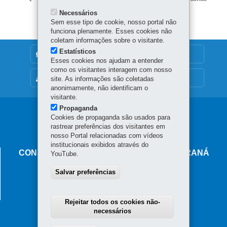
itt
ok
Ap
Necessários
er
p
Sem esse tipo de cookie, nosso portal não
funciona plenamente. Esses cookies não
coletam informações sobre o visitante.
Estatísticos
DENUNCIE CORRUPÇÃO
Esses cookies nos ajudam a entender
como os visitantes interagem com nosso
MAPA DO SITE
site. As informações são coletadas
anonimamente, não identificam o
visitante.
Propaganda
Navegação
Cookies de propaganda são usados para
rastrear preferências dos visitantes em
principal
nosso Portal relacionadas com vídeos
institucionais exibidos através do
CONSELHO ESTADUAL DE SAÚDE DO PARANÁ
YouTube.
Rua Piquiri 170 - Rebouças
Salvar preferências
80230-140
-
Curitiba
-
PR
MAPA
41 3330-4300
Rejeitar todos os cookies não-
necessários