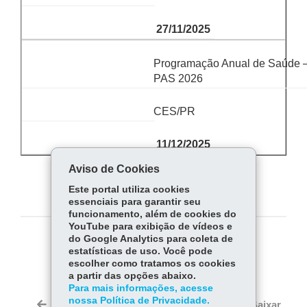
27/11/2025
Programação Anual de Saúde 
PAS 2026
CES/PR
11/12/2025
Aviso de Cookies
Este portal utiliza cookies
essenciais para garantir seu
funcionamento, além de cookies do
YouTube para exibição de vídeos e
do Google Analytics para coleta de
COMPARTILHE:
estatísticas de uso. Você pode
escolher como tratamos os cookies
Fa
W
a partir das opções abaixo.
ce
ha
Para mais informações, acesse
Tw
nossa Política de Privacidade.
bo
ts
Voltar
Início
Imprimir
Baixar